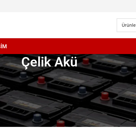
ŞİM
Çelik Akü
Göster
9
12