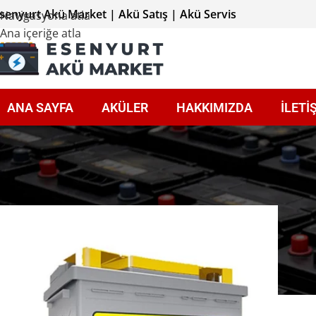
senyurt Akü Market | Akü Satış | Akü Servis
Navigasyona atla
Ana içeriğe atla
ANA SAYFA
AKÜLER
HAKKIMIZDA
İLETİ
Ana Sayfa
Çelik Akü