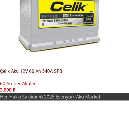
Çelik Akü 12V 60 Ah 540A SFB
60 Amper Aküler
3.000
₺
Her Hakkı Saklıdır © 2025 Esenyurt Akü Market