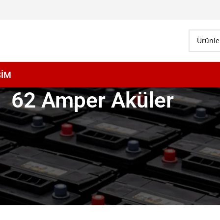
ŞİM
62 Amper Aküler
Göster
9
12