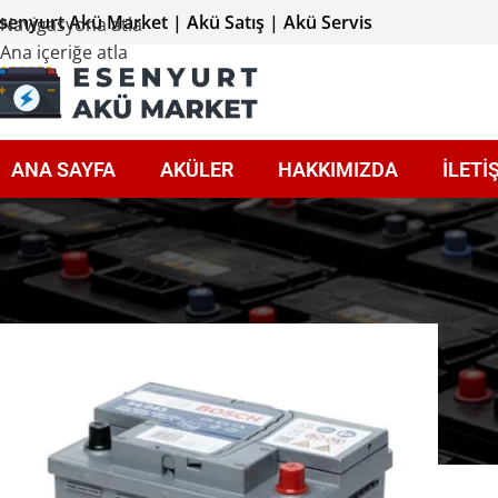
senyurt Akü Market | Akü Satış | Akü Servis
Navigasyona atla
Ana içeriğe atla
ANA SAYFA
AKÜLER
HAKKIMIZDA
İLETİ
Ana Sayfa
Ampere Göre Aküler
62 Amper Aküler