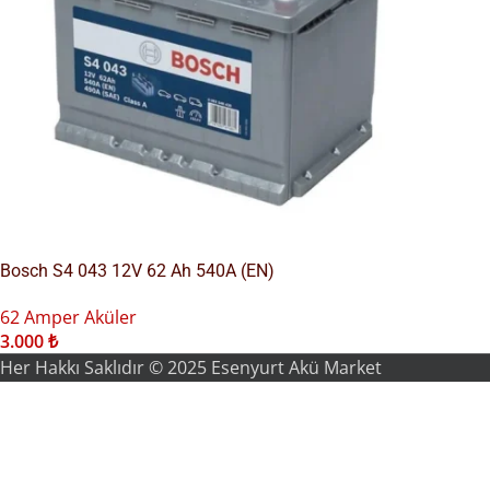
Bosch S4 043 12V 62 Ah 540A (EN)
62 Amper Aküler
3.000
₺
Her Hakkı Saklıdır © 2025 Esenyurt Akü Market